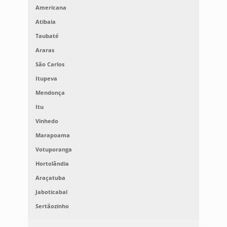
Americana
Atibaia
Taubaté
Araras
São Carlos
Itupeva
Mendonça
Itu
Vinhedo
Marapoama
Votuporanga
Hortolândia
Araçatuba
Jaboticabal
Sertãozinho