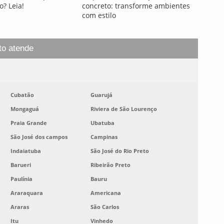
o? Leia!
concreto: transforme ambientes
com estilo
to atende
Cubatão
Guarujá
Mongaguá
Riviera de São Lourenço
Praia Grande
Ubatuba
São José dos campos
Campinas
Indaiatuba
São José do Rio Preto
Barueri
Ribeirão Preto
Paulínia
Bauru
Araraquara
Americana
Araras
São Carlos
Itu
Vinhedo