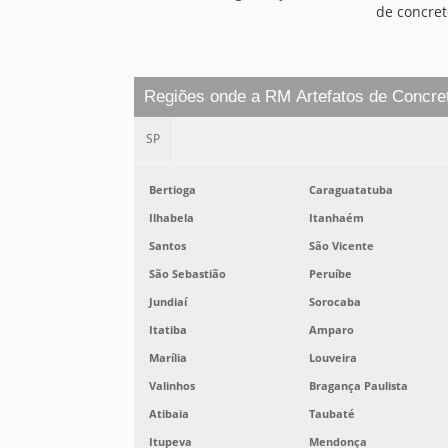
de concret
Regiões onde a RM Artefatos de Concre
SP
Bertioga
Caraguatatuba
Ilhabela
Itanhaém
Santos
São Vicente
São Sebastião
Peruíbe
Jundiaí
Sorocaba
Itatiba
Amparo
Marília
Louveira
Valinhos
Bragança Paulista
Atibaia
Taubaté
Itupeva
Mendonça