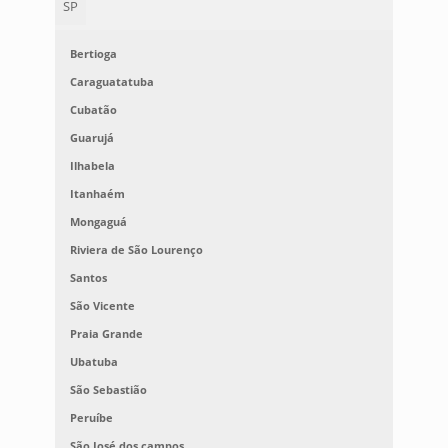
SP
Bertioga
Caraguatatuba
Cubatão
Guarujá
Ilhabela
Itanhaém
Mongaguá
Riviera de São Lourenço
Santos
São Vicente
Praia Grande
Ubatuba
São Sebastião
Peruíbe
São José dos campos