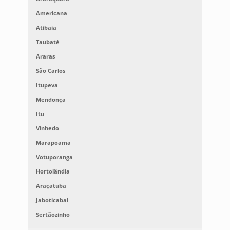
Americana
Atibaia
Taubaté
Araras
São Carlos
Itupeva
Mendonça
Itu
Vinhedo
Marapoama
Votuporanga
Hortolândia
Araçatuba
Jaboticabal
Sertãozinho