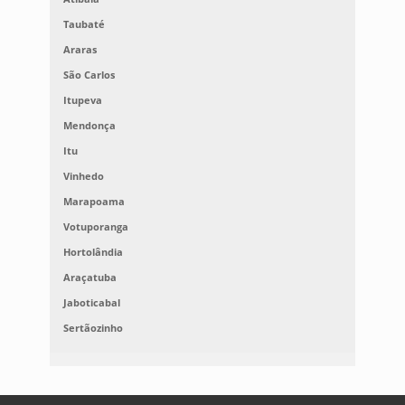
Taubaté
Araras
São Carlos
Itupeva
Mendonça
Itu
Vinhedo
Marapoama
Votuporanga
Hortolândia
Araçatuba
Jaboticabal
Sertãozinho