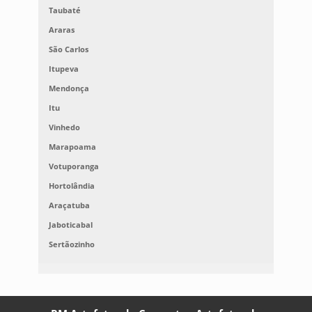
Taubaté
Araras
São Carlos
Itupeva
Mendonça
Itu
Vinhedo
Marapoama
Votuporanga
Hortolândia
Araçatuba
Jaboticabal
Sertãozinho